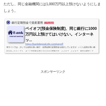
ただし、同じ金融機関には1,000万円以上預けないようにしま
預金、外貨預金などとセットで金利アップとなる定期預金は原則除きます。*利率は税引前の年利です。金
利改定の情報を入手次第、随時、更新していきます。(原則、週1回は見直し・確認します。)個人向け国債
しょう。
利率発表。SBJ銀行 新...
銀行定期預金で資産運用
1 Pocket
ペイオフ[預金保険制度]、同じ銀行に1000
万円以上預けてはいけない。インターネ
ッ...
https://bankdeposit-sfp.com/payoff
本サイトでは、少しでも金利の高い銀行・信用金庫の定期預金を紹介していますが、いくら金利が高い銀
行があったとしても、そこに全財産を預け入れるのは危険です。ペイオフ ペイオフ、銀行が破綻して
も、元本1,000万円とその利息までは預金保険制度により補償されるというものです。言い換えれば1,000万
円までしか補償してくれないという事です。同じ銀行に1,000万円以上を預け入れ、もし、その銀行が破た
んした場合、1,000万円以上の部分については全額返ってくる保証はありません(その金融機関の財産状況に
応じて支払われます)。金...
スポンサーリンク