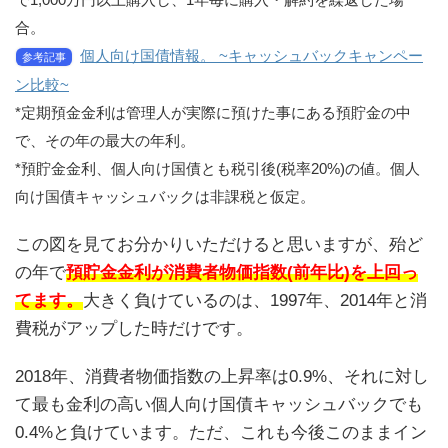
合。
個人向け国債情報。 ~キャッシュバックキャンペー
参考記事
ン比較~
*定期預金金利は管理人が実際に預けた事にある預貯金の中
で、その年の最大の年利。
*預貯金金利、個人向け国債とも税引後(税率20%)の値。個人
向け国債キャッシュバックは非課税と仮定。
この図を見てお分かりいただけると思いますが、殆ど
の年で
預貯金金利が消費者物価指数(前年比)を上回っ
てます。
大きく負けているのは、1997年、2014年と消
費税がアップした時だけです。
2018年、消費者物価指数の上昇率は0.9%、それに対し
て最も金利の高い個人向け国債キャッシュバックでも
0.4%と負けています。ただ、これも今後このままイン