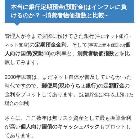
本当に銀行定期預金(預貯金)はインフレに負
けるのか？ ~消費者物価指数と比較~
管理人が今まで実際に預けてきた銀行
(主にネット銀行・
の
定期預金金利
、そして
個
ネット支店
)
(事実上元本保証の)
人向け国債
(
変動
10)
の利率と、
消費者物価指数
とを比
較してみます。
2000年以前は、まだネット自体が普及していなかった
時代ですので、
郵便局(現ゆうちょ銀行)
の
定額貯金
の
金利をプロットしてあります。
(定額貯金は3年以上預けた
場合の金利)
さらに、ここ数年は無リスク資産として最も換算金利
が高い
個人向け国債のキャッシュバック
もプロットし
てあります。