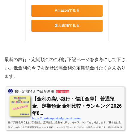
Amazonで見る
楽天市場で見る
最新の銀行・定期預金の金利は下記ページを参考にして下さ
い。低金利の今でも探せば高金利の定期預金はたくさんあり
ます。
銀行定期預金で資産運用
4 Pockets
【金利の高い銀行・信用金庫】 普通預
金、定期預金 金利比較・ランキング 2026
年8...
https://bankdeposit-sfp.com/interest
銀行(信用金庫含む)の普通預金、定期預金の金利を比較し、そのランキングをご紹介します。*基本的に全
国どこからでも口座開設可能なネット銀行、ネット支店(ネットで預入した場合)の金利です。店頭金利とは
異なりますので注意して下さい。(かつ「管理人」が調べた範囲内でのランキングです。)*投資信託や仕組