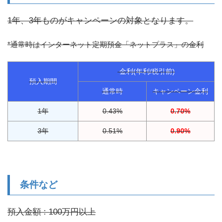
1年、3年ものがキャンペーンの対象となります。
*通常時はインターネット定期預金「ネットプラス」の金利
金利(年利/税引前)
預入期間
通常時
キャンペーン金利
1年
0.43%
0.70%
3年
0.51%
0.90%
条件など
預入金額 : 100万円以上