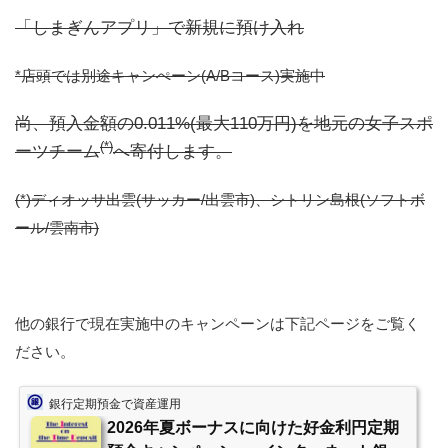
「しまぎんアプリ」で新規に預け入れ
*店頭では別途キャンぺーン(A/Bコース)実施中
尚、預入金額の0.011%(最大110万円)を地元の女子スポ
(*)
ーツチーム
へ寄付します。
(*)ディオッサ出雲(サッカー/出雲市)、シトリン島根(ソフトボ
ール/雲南市)
他の銀行で現在実施中のキャンペーンは下記ページをご覧く
ださい。
銀行定期預金で資産運用
2026年夏ボーナスに向けた好金利円定期