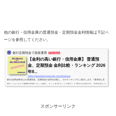
他の銀行・信用金庫の普通預金・定期預金金利情報は下記ペ
ージを参照してください。
銀行定期預金で資産運用
4 Pockets
【金利の高い銀行・信用金庫】 普通預
金、定期預金 金利比較・ランキング 2026
年8...
https://bankdeposit-sfp.com/interest
銀行(信用金庫含む)の普通預金、定期預金の金利を比較し、そのランキングをご紹介します。*基本的に全
国どこからでも口座開設可能なネット銀行、ネット支店(ネットで預入した場合)の金利です。店頭金利とは
異なりますので注意して下さい。(かつ「管理人」が調べた範囲内でのランキングです。)*投資信託や仕組
預金、外貨預金などとセットで金利アップとなる定期預金は原則除きます。*利率は税引前の年利です。金
利改定の情報を入手次第、随時、更新していきます。(原則、週1回は見直し・確認します。)個人向け国債
利率発表。SBJ銀行 新...
スポンサーリンク