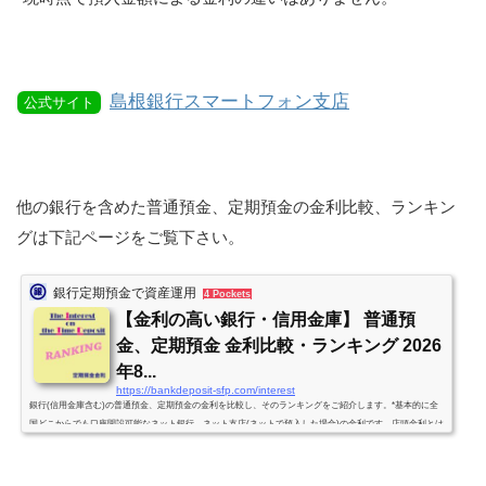
島根銀行スマートフォン支店
公式サイト
他の銀行を含めた普通預金、定期預金の金利比較、ランキン
グは下記ページをご覧下さい。
銀行定期預金で資産運用
4 Pockets
【金利の高い銀行・信用金庫】 普通預
金、定期預金 金利比較・ランキング 2026
年8...
https://bankdeposit-sfp.com/interest
銀行(信用金庫含む)の普通預金、定期預金の金利を比較し、そのランキングをご紹介します。*基本的に全
国どこからでも口座開設可能なネット銀行、ネット支店(ネットで預入した場合)の金利です。店頭金利とは
異なりますので注意して下さい。(かつ「管理人」が調べた範囲内でのランキングです。)*投資信託や仕組
預金、外貨預金などとセットで金利アップとなる定期預金は原則除きます。*利率は税引前の年利です。金
利改定の情報を入手次第、随時、更新していきます。(原則、週1回は見直し・確認します。)個人向け国債