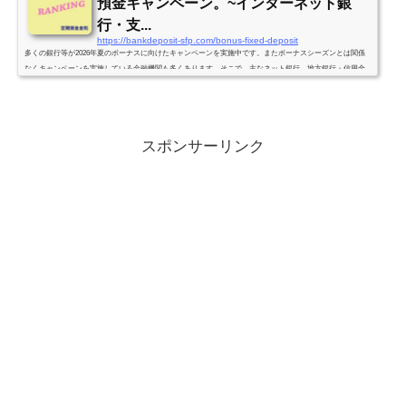
預金キャンペーン。~インターネット銀
行・支...
https://bankdeposit-sfp.com/bonus-fixed-deposit
多くの銀行等が2026年夏のボーナスに向けたキャンペーンを実施中です。またボーナスシーズンとは関係
なくキャンペーンを実施している金融機関も多くあります。そこで、主なネット銀行、地方銀行・信用金
庫インターネット支店で実施中のキャンペーン、新たに始まったキャンペーン、キャンペーン以外でも好
金利の定期預金をご紹介します。低金利の中でもキャンペーンを利用すれば好金利の定期預金に預入でき
ます。少しでも高い金利で、より多くの利息をゲットしましょう！全国どこからでも口座開設な銀行・信
用金庫を対象としています。*...
スポンサーリンク