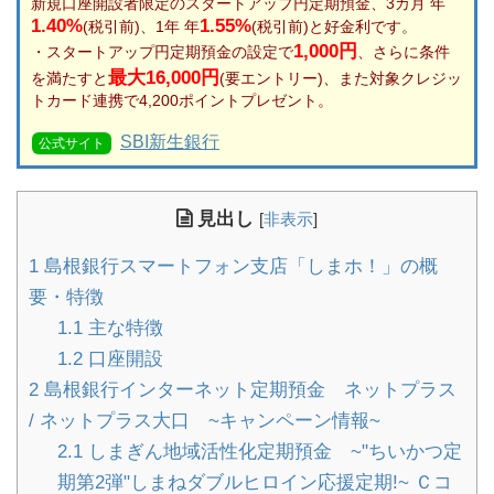
新規口座開設者限定のスタートアップ円定期預金、3カ月 年
1.40%
1.55%
(税引前)、1年 年
(税引前)と好金利です。
1,000円
・スタートアップ円定期預金の設定で
、さらに条件
最大16,000円
を満たすと
(要エントリー)、また対象クレジッ
トカード連携で4,200ポイントプレゼント。
SBI新生銀行
公式サイト
見出し
[
非表示
]
1
島根銀行スマートフォン支店「しまホ！」の概
要・特徴
1.1
主な特徴
1.2
口座開設
2
島根銀行インターネット定期預金 ネットプラス
/ ネットプラス大口 ~キャンペーン情報~
2.1
しまぎん地域活性化定期預金 ~"ちいかつ定
期第2弾"しまねダブルヒロイン応援定期!~ Ｃコ