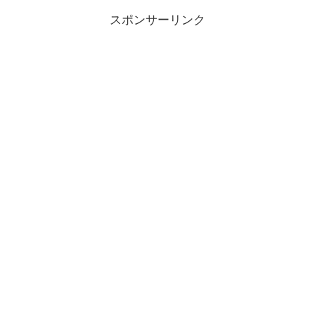
利率発表。SBJ銀行 新...
スポンサーリンク