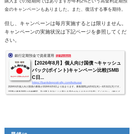
購入までの短期間ではありますが年利2%という高金利定期預
金のキャンペーンもありました。また、復活する事を期待。
但し、キャンペーンは毎月実施するとは限りません。
キャンペーンの実施状況は下記ページを参照してくだ
さい。
銀行定期預金で資産運用
12 Pockets
【2026年8月】個人向け国債 ~キャッシュ
バック(ポイント)キャンペーン比較(SMB
C日...
https://bankdeposit-sfp.com/kokusai
2026年8月個人向け国債の募集が2026年8月6日より始まります。募集期間は8月6日(木)～8月31日(月)です。
*実際の募集期間は金融機関、及び購入方法により異なる場合がありますので注意してください。(例えば、
野村オンラインサービス、SBI証券は最終日が1日 or 1営業日早くなります)*キャンペーンはネット申込の場
合です。店頭では異なる、あるいはキャンペーンを実施していない場合もありますのでご注意ください。S
BI証券キャンペーン実施。利率発表。2026年8月版に更新。 個人向け国債 2026年8月 利率2026年8月募集
分*()内は7月...