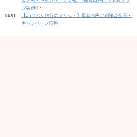
金金利・キャンペーン情報。~新規口座開設優遇プラ
ン実施中~
NEXT
【auじぶん銀行のメリット】最新の円定期預金金利・
キャンペーン情報