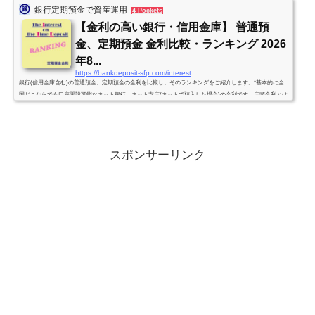
銀行定期預金で資産運用
4 Pockets
【金利の高い銀行・信用金庫】 普通預
金、定期預金 金利比較・ランキング 2026
年8...
https://bankdeposit-sfp.com/interest
銀行(信用金庫含む)の普通預金、定期預金の金利を比較し、そのランキングをご紹介します。*基本的に全
国どこからでも口座開設可能なネット銀行、ネット支店(ネットで預入した場合)の金利です。店頭金利とは
異なりますので注意して下さい。(かつ「管理人」が調べた範囲内でのランキングです。)*投資信託や仕組
預金、外貨預金などとセットで金利アップとなる定期預金は原則除きます。*利率は税引前の年利です。金
利改定の情報を入手次第、随時、更新していきます。(原則、週1回は見直し・確認します。)個人向け国債
利率発表。SBJ銀行 新...
スポンサーリンク