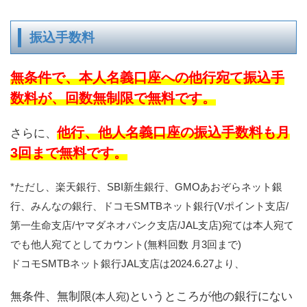
TMがあります。*都市銀行は各銀行のサイトに明記されている場合のみ下表に記載。下表に記載が無くて
も使用できる場合があります。◎平...
振込手数料
無条件で、本人名義口座への他行宛て振込手
数料が、回数無制限で無料です。
他行、他人名義口座の振込手数料も月
さらに、
3回まで無料です。
*ただし、楽天銀行、SBI新生銀行、GMOあおぞらネット銀
行、みんなの銀行、ドコモSMTBネット銀行(Vポイント支店/
第一生命支店/ヤマダネオバンク支店/JAL支店)宛ては本人宛て
でも他人宛てとしてカウント(無料回数 月3回まで)
ドコモSMTBネット銀行JAL支店は2024.6.27より、
無条件、無制限
というところが他の銀行にない
(本人宛)