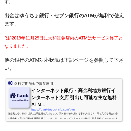
す。
出金はゆうちょ銀行・セブン銀行のATMが無料で使え
ます
。
(注)2019年11月29日に大和証券店内のATMはサービス終了と
なりました。
他の銀行のATM対応状況は下記ページを参照して下さ
い。
銀行定期預金で資産運用
インターネット銀行・高金利地方銀行イ
ンターネット支店 引出し可能な主な無料
ATM...
https://bankdeposit-sfp.com/atm
低金利の今、銀行に無駄な手数料を支払わない、賢く銀行を利用する事が大切です。最も支払う機会の多
い手数料と言えばATM使用手数料でしょう。そこで、主なインターネット銀行・地方銀行インターネット
支店のキャッシュカードで引出し可能な提携ATMをまとめました。ATMで引き出す際は、手数料無料の提
携ATMを使う事です。*引出しのみです。預入の場合は異なります。*下表記載のATM以外にも使用できるA