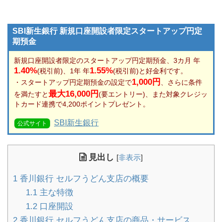
SBI新生銀行 新規口座開設者限定スタートアップ円定
期預金
新規口座開設者限定のスタートアップ円定期預金、3カ月 年
1.40%
1.55%
(税引前)、1年 年
(税引前)と好金利です。
1,000円
・スタートアップ円定期預金の設定で
、さらに条件
最大16,000円
を満たすと
(要エントリー)、また対象クレジッ
トカード連携で4,200ポイントプレゼント。
SBI新生銀行
公式サイト
見出し
[
非表示
]
1
香川銀行 セルフうどん支店の概要
1.1
主な特徴
1.2
口座開設
2
香川銀行 セルフうどん支店の商品・サービス