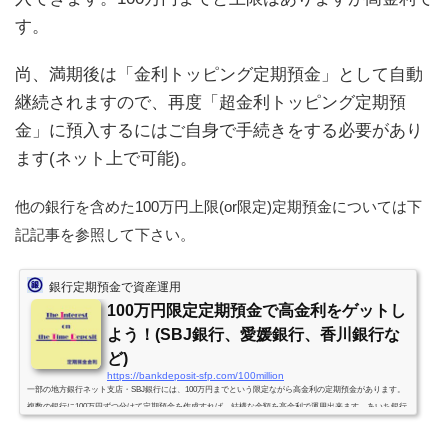
す。
尚、満期後は「金利トッピング定期預金」として自動
継続されますので、再度「超金利トッピング定期預
金」に預入するにはご自身で手続きをする必要があり
ます(ネット上で可能)。
他の銀行を含めた100万円上限(or限定)定期預金については下
記記事を参照して下さい。
銀行定期預金で資産運用
100万円限定定期預金で高金利をゲットし
よう！(SBJ銀行、愛媛銀行、香川銀行な
ど)
https://bankdeposit-sfp.com/100million
一部の地方銀行ネット支店・SBJ銀行には、100万円までという限定ながら高金利の定期預金があります。
複数の銀行に100万円ずつ分けて定期預金を作成すれば、結構な金額を高金利で運用出来ます。あいち銀行
金利改定愛媛銀行金利改定香川銀行金利改定トマト銀行預入上限変更。トマト銀行新規キャンペーン開
始。愛媛銀行金利改定。徳島大正銀行預入金額上限改定。高知銀行金利改定。愛媛銀行金利改定。大光銀