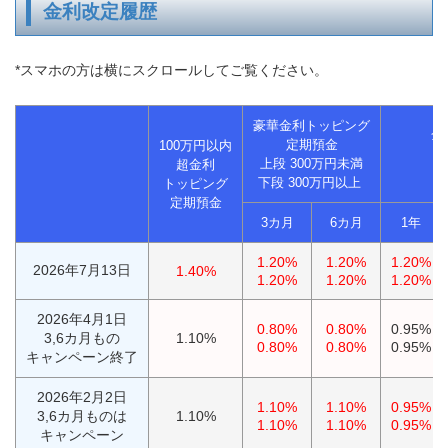
金利改定履歴
*スマホの方は横にスクロールしてご覧ください。
豪華金利トッピング
金
定期預金
100万円以内
上段 300万円未満
超金利
下段 300万円以上
トッピング
定期預金
3カ月
6カ月
1年
1.20%
1.20%
1.20%
2026年7月13日
1.40%
1.20%
1.20%
1.20%
2026年4月1日
0.80%
0.80%
0.95%
3,6カ月もの
1.10%
0.80%
0.80%
0.95%
キャンペーン終了
2026年2月2日
1.10%
1.10%
0.95%
3,6カ月ものは
1.10%
1.10%
1.10%
0.95%
キャンペーン