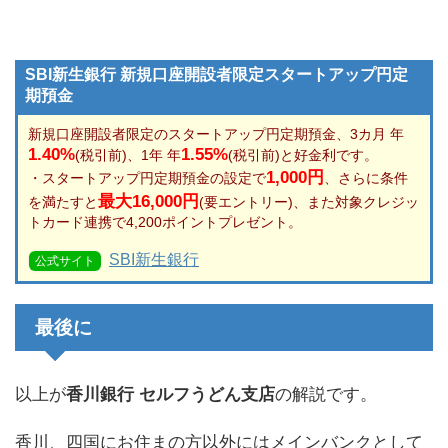
SBI新生銀行 新規口座開設者限定スタートアップ円定
期預金
新規口座開設者限定のスタートアップ円定期預金、3カ月 年
1.40%
1.55%
(税引前)、1年 年
(税引前)と好金利です。
1,000円
・スタートアップ円定期預金の設定で
、さらに条件
最大16,000円
を満たすと
(要エントリー)、また対象クレジッ
トカード連携で4,200ポイントプレゼント。
SBI新生銀行
公式サイト
最後に
以上が
香川銀行 セルフうどん支店
の解説です。
香川、四国にお住まの方以外にはメインバンクとして