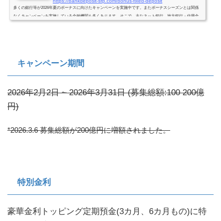
https://bankdeposit-sfp.com/bonus-fixed-deposit
多くの銀行等が2026年夏のボーナスに向けたキャンペーンを実施中です。またボーナスシーズンとは関係
なくキャンペーンを実施している金融機関も多くあります。そこで、主なネット銀行、地方銀行・信用金
庫インターネット支店で実施中のキャンペーン、新たに始まったキャンペーン、キャンペーン以外でも好
金利の定期預金をご紹介します。低金利の中でもキャンペーンを利用すれば好金利の定期預金に預入でき
ます。少しでも高い金利で、より多くの利息をゲットしましょう！全国どこからでも口座開設な銀行・信
用金庫を対象としています。*...
キャンペーン期間
2026年2月2日 ~ 2026年3月31日 (募集総額:100 200億
円)
*2026.3.6 募集総額が200億円に増額されました。
特別金利
豪華金利トッピング定期預金(3カ月、6カ月もの)に特