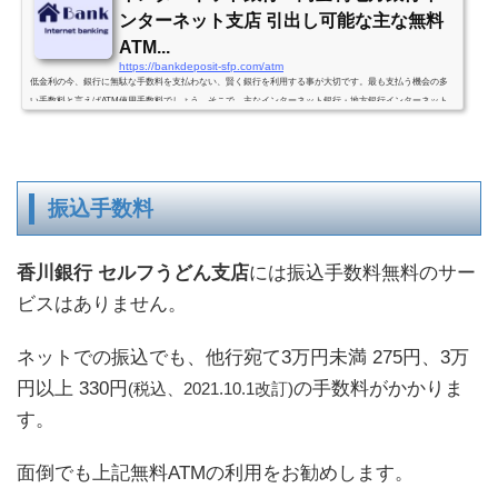
ンターネット支店 引出し可能な主な無料
ATM...
https://bankdeposit-sfp.com/atm
低金利の今、銀行に無駄な手数料を支払わない、賢く銀行を利用する事が大切です。最も支払う機会の多
い手数料と言えばATM使用手数料でしょう。そこで、主なインターネット銀行・地方銀行インターネット
支店のキャッシュカードで引出し可能な提携ATMをまとめました。ATMで引き出す際は、手数料無料の提
携ATMを使う事です。*引出しのみです。預入の場合は異なります。*下表記載のATM以外にも使用できるA
TMがあります。*都市銀行は各銀行のサイトに明記されている場合のみ下表に記載。下表に記載が無くて
も使用できる場合があります。◎平...
振込手数料
香川銀行 セルフうどん支店
には振込手数料無料のサー
ビスはありません。
ネットでの振込でも、他行宛て3万円未満 275円、3万
円以上 330円
の手数料がかかりま
(税込、2021.10.1改訂)
す。
面倒でも上記無料ATMの利用をお勧めします。