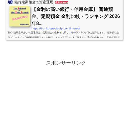
銀行定期預金で資産運用
4 Pockets
【金利の高い銀行・信用金庫】 普通預
金、定期預金 金利比較・ランキング 2026
年8...
https://bankdeposit-sfp.com/interest
銀行(信用金庫含む)の普通預金、定期預金の金利を比較し、そのランキングをご紹介します。*基本的に全
国どこからでも口座開設可能なネット銀行、ネット支店(ネットで預入した場合)の金利です。店頭金利とは
異なりますので注意して下さい。(かつ「管理人」が調べた範囲内でのランキングです。)*投資信託や仕組
預金、外貨預金などとセットで金利アップとなる定期預金は原則除きます。*利率は税引前の年利です。金
利改定の情報を入手次第、随時、更新していきます。(原則、週1回は見直し・確認します。)個人向け国債
利率発表。SBJ銀行 新...
スポンサーリンク